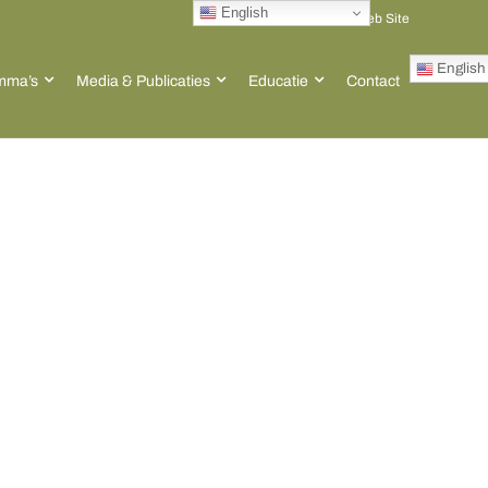
English
Go to ACT Global Web Site
English
mma’s
Media & Publicaties
Educatie
Contact