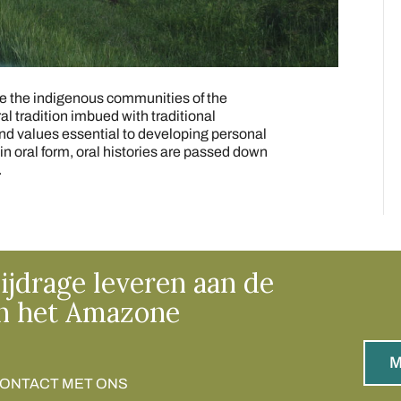
ke the indigenous communities of the
ral tradition imbued with traditional
nd values essential to developing personal
in oral form, oral histories are passed down
…
ijdrage leveren aan de
n het Amazone
M
CONTACT MET ONS